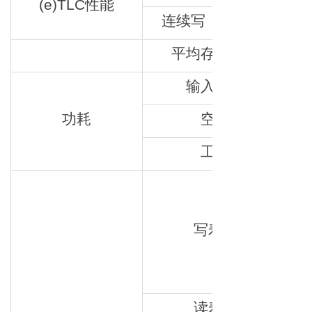
(e)TLC性能
连续写（MB/s）
平均存取时间
输入电压
功耗
空闲
工作
写寿命
读寿命