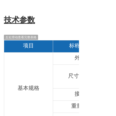
技术参数
左右滑动查看完整表格
项目
标称容量
外形
尺寸(mm)
基本规格
接口
重量(g)