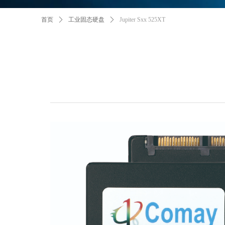
首页
ꄲ
工业固态硬盘
ꄲ
Jupiter Sxx 525XT