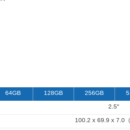
64GB
128GB
256GB
5
2.5"
100.2 x 69.9 x 7.