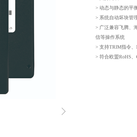
> 动态与静态的平
> 系统自动坏块管
> 广泛兼容飞腾、
信等操作系统
> 支持TRIM指令、N
> 符合欧盟RoHS
ꁇ