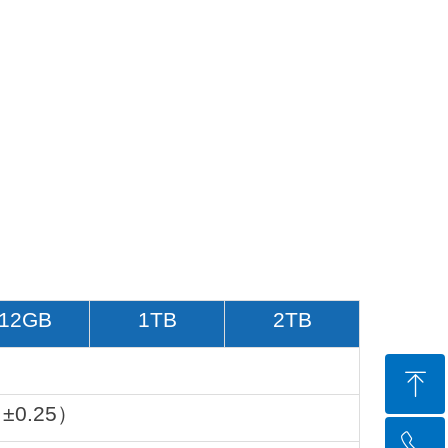
12GB
1TB
2TB
ꁸ
0（±0.25）
ꂅ
回到顶部