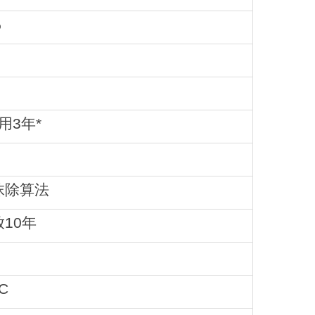
%
用3年*
抹除算法
10年
C