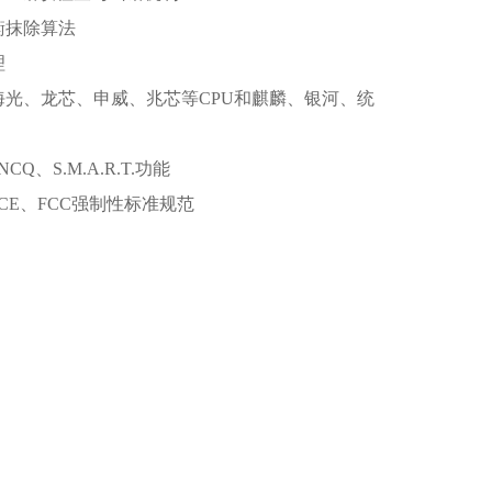
衡抹除算法
理
海光、龙芯、申威、兆芯等CPU和麒麟、银河、统
CQ、S.M.A.R.T.功能
、CE、FCC强制性标准规范