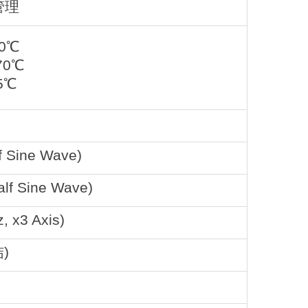
管理
0℃
70℃
5℃
f Sine Wave)
alf Sine Wave)
, x3 Axis)
)